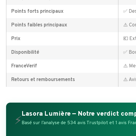
Points forts principaux
✅ Des
Points faibles principaux
⚠️ Co
Prix
💶 Ex
Disponibilité
✅ Bou
FranceVerif
⚠️ Me
Retours et remboursements
⚠️ Av
Lasora Lumière — Notre verdict com
⚡
Basé sur l’analyse de 534 avis Trustpilot et 1 avis F