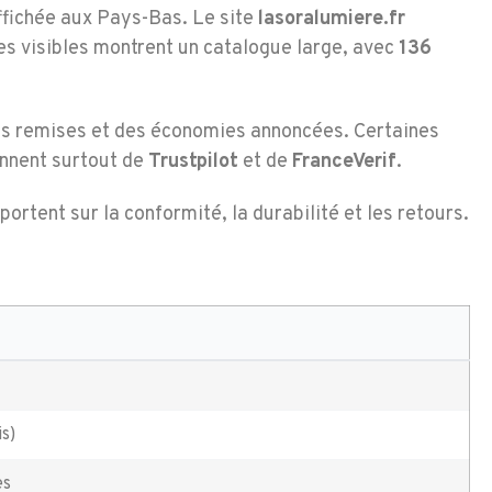
ffichée aux Pays-Bas. Le site
lasoralumiere.fr
es visibles montrent un catalogue large, avec
136
 des remises et des économies annoncées. Certaines
ennent surtout de
Trustpilot
et de
FranceVerif
.
ortent sur la conformité, la durabilité et les retours.
is)
es