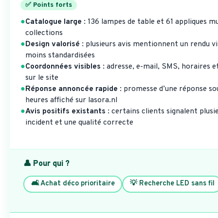
✅ Points forts
●
Catalogue large
: 136 lampes de table et 61 appliques mu
collections
●
Design valorisé
: plusieurs avis mentionnent un rendu vi
moins standardisées
●
Coordonnées visibles
: adresse, e-mail, SMS, horaires e
sur le site
●
Réponse annoncée rapide
: promesse d’une réponse sou
heures affiché sur lasora.nl
●
Avis positifs existants
: certains clients signalent plu
incident et une qualité correcte
👤 Pour qui ?
🛋️ Achat déco prioritaire
💡 Recherche LED sans fil