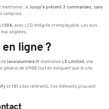
t mentionne :
« Jusqu’à présent 3 commandes, sans
al comprise.
à
130€
, avec LED intégrée irremplaçable. Les avis
 mal alignées.
 en ligne ?
site
lasoralumiere.fr
mentionne
LS Limited
, une
re général de
1/100
tout en indiquant que le site
ify
et
151
sites référents. Ces éléments prouvent
ontact