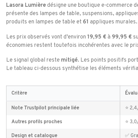
Lasora Lumière
désigne une boutique e-commerce de
présente des lampes de table, suspensions, appliques
produits en lampes de table et
61
appliques murales.
Les prix observés vont d’environ
19,95 €
à
99,95 €
su
économies restent toutefois incohérentes avec le pri
Le signal global reste
mitigé
. Les points positifs por
Le tableau ci-dessous synthétise les éléments vérifi
Critère
Évalu
Note Trustpilot principale liée
⭐ 2,4/
Autres profils proches
⭐ 3,0/
Design et catalogue
✅ Gra