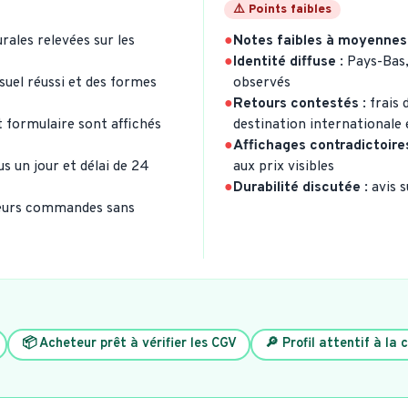
⚠️ Points faibles
rales relevées sur les
●
Notes faibles à moyennes
●
Identité diffuse
: Pays-Bas,
suel réussi et des formes
observés
●
Retours contestés
: frais
t formulaire sont affichés
destination internationale
●
Affichages contradictoire
s un jour et délai de 24
aux prix visibles
●
Durabilité discutée
: avis 
sieurs commandes sans
📦 Acheteur prêt à vérifier les CGV
🔎 Profil attentif à la