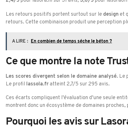
2,4/5
pour lasora.nl sur 31 avis,
3,0/5
pour lasoraoff
Les retours positifs portent surtout sur le
design
et q
retours. Cette combinaison produit une perception p
A LIRE :
En combien de temps séche le béton ?
Ce que montre la note Trust
Les scores divergent selon le domaine analysé.
Le p
Le profil
lassola.fr
atteint 2,7/5 sur 295 avis.
Ces écarts compliquent l’évaluation d’une seule enti
montrent donc un écosystème de domaines proches, p
Pourquoi les avis sur Laso