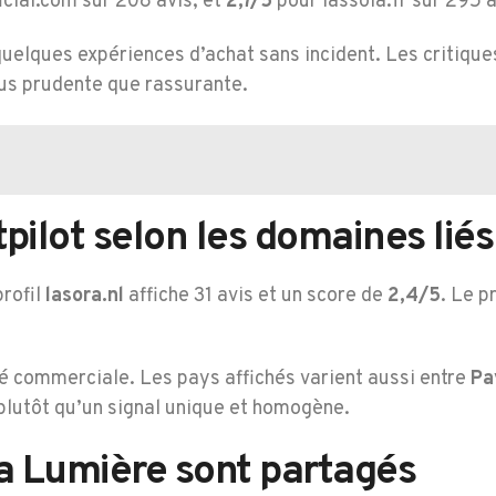
icial.com sur 208 avis, et
2,7/5
pour lassola.fr sur 295 a
uelques expériences d’achat sans incident. Les critique
lus prudente que rassurante.
pilot selon les domaines liés
rofil
lasora.nl
affiche 31 avis et un score de
2,4/5
. Le p
té commerciale. Les pays affichés varient aussi entre
Pa
lutôt qu’un signal unique et homogène.
ra Lumière sont partagés