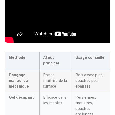
Méthode
Atout
Usage conseillé
principal
Ponçage
Bonne
Bois assez plat,
manuel ou
maîtrise de la
couches peu
mécanique
surface
épaisses
Gel décapant
Efficace dans
Persiennes,
les recoins
moulures,
couches
anciennes