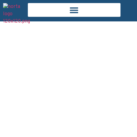
mai 29, 2026
Piotr Granet
Comment décaper un
volet en bois sans abîmer
le support