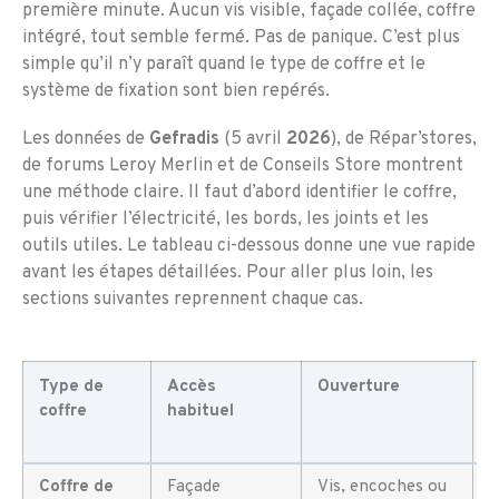
première minute. Aucun vis visible, façade collée, coffre
intégré, tout semble fermé. Pas de panique. C’est plus
simple qu’il n’y paraît quand le type de coffre et le
système de fixation sont bien repérés.
Les données de
Gefradis
(5 avril
2026
), de Répar’stores,
de forums Leroy Merlin et de Conseils Store montrent
une méthode claire. Il faut d’abord identifier le coffre,
puis vérifier l’électricité, les bords, les joints et les
outils utiles. Le tableau ci-dessous donne une vue rapide
avant les étapes détaillées. Pour aller plus loin, les
sections suivantes reprennent chaque cas.
Type de
Accès
Ouverture
N
coffre
habituel
d
d
Coffre de
Façade
Vis, encoches ou
F