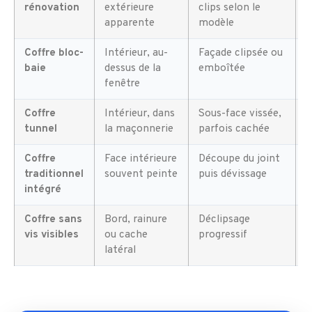
rénovation
extérieure
clips selon le
apparente
modèle
Coffre bloc-
Intérieur, au-
Façade clipsée ou
F
baie
dessus de la
emboîtée
fenêtre
Coffre
Intérieur, dans
Sous-face vissée,
tunnel
la maçonnerie
parfois cachée
Coffre
Face intérieure
Découpe du joint
M
traditionnel
souvent peinte
puis dévissage
é
intégré
Coffre sans
Bord, rainure
Déclipsage
F
vis visibles
ou cache
progressif
latéral