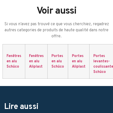
Voir aussi
Si vous n’avez pas trouvé ce que vous cherchiez, regadrez
autres categories de produits de haute qualité dans notre
offre.
Fenêtres
Fenêtres
Portes
Portes
Portes
en alu
en alu
en alu
en alu
levantes-
Schüco
Aliplast
Schüco
Aliplast
coulissant
Schüco
Lire aussi