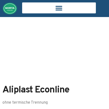
Aliplast Econline – NORTA
– fenêtre de pologne
Aliplast Econline
ohne termische Trennung